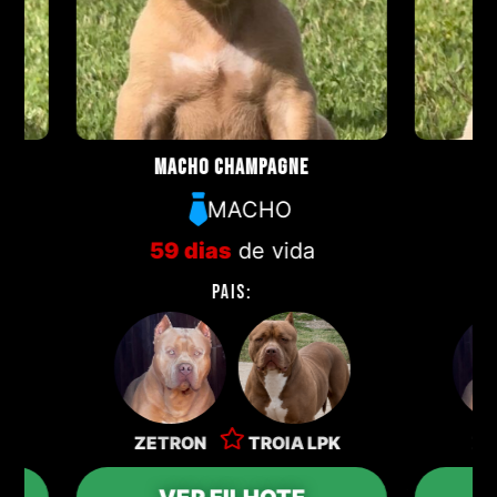
MACHO CHAMPAGNE
F
MACHO
59 dias
de vida
59 d
PAIS:
ZETRON
TROIA LPK
ZETRO