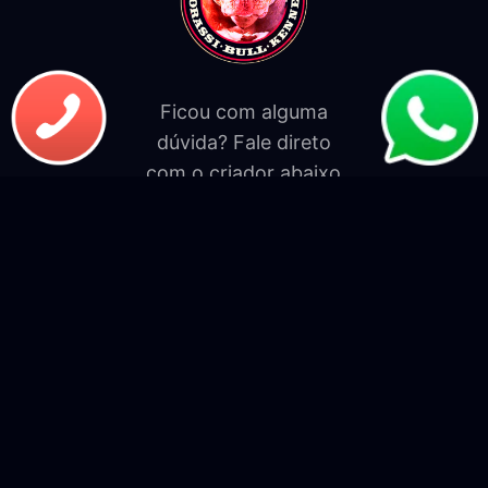
Ficou com alguma
dúvida? Fale direto
com o criador abaixo
Falar por Whatsapp
Menu
INÍCIO
O CANIL
SOBRE A RAÇA