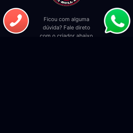
Ficou com alguma
dúvida? Fale direto
com o criador abaixo
Falar por Whatsapp
Menu
INÍCIO
O CANIL
SOBRE A RAÇA