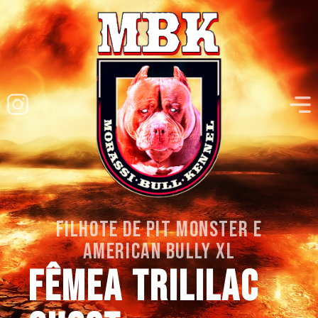
filhote de pit monster e
american bully xl
Fêmea trililac