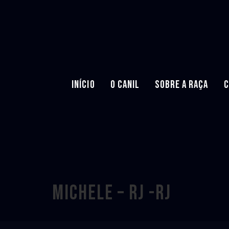
INÍCIO
O CANIL
SOBRE A RAÇA
C
MICHELE – RJ -RJ