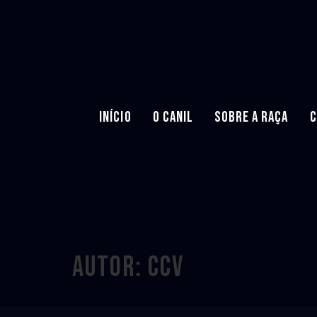
INÍCIO
O CANIL
SOBRE A RAÇA
C
Autor:
ccv